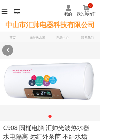
0
낙
넙
끀
넡
我的
我的购物车
中山市汇帅电器科技有限公司
首页
光波热水器
产品中心
联系我们
낒
C908 圆桶电脑 汇帅光波热水器
水电隔离 远红外杀菌 不结水垢