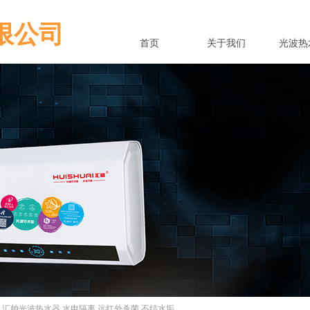
限公司
首页
关于我们
光波热
用设置到对象的实例。
用设置到对象的实例。
脑 汇帅光波热水器 水电隔离 远红外杀菌 不结水垢