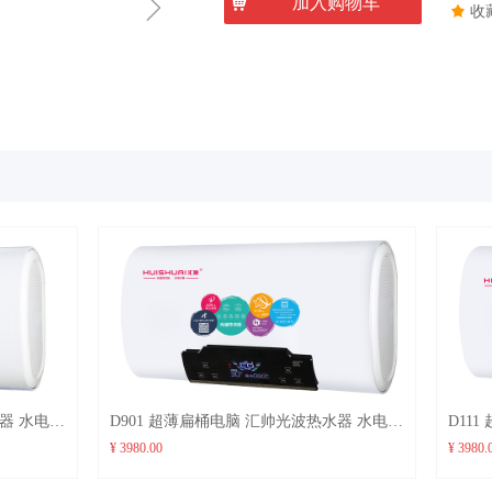
ꁇ
낙
加入购物车
끄
收
扁桶电脑 汇帅光波热水器 水电隔
D111 超薄扁桶电脑 汇帅光波热水器 水电隔
红外杀菌 不结水垢
离 远红外杀菌 不结水垢
00
¥ 3980.00