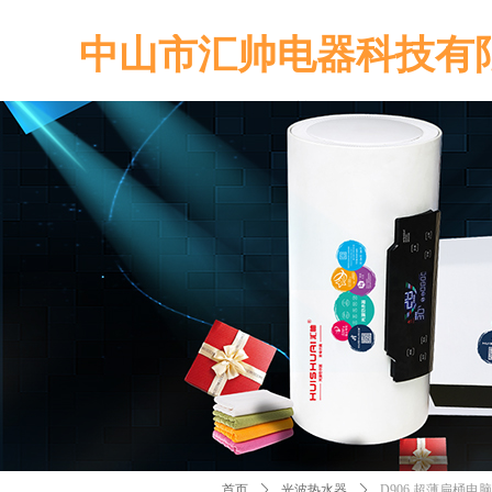
中山市汇帅电器科技有
控件[tem_25_34]渲染出错,Source:未将对象引
控件[tem_25_34]渲染出错,Source:未将对象引
首页
ꄲ
光波热水器
ꄲ
D906 超薄扁桶电