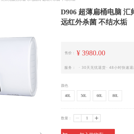
D906 超薄扁桶电脑 
远红外杀菌 不结水垢
¥
3980.00
售价：
服务： ･ 30天无忧退货･ 48小时快速退款
颜色
40L
50L
60L
80L
数量：
ꄷ
ꄸ