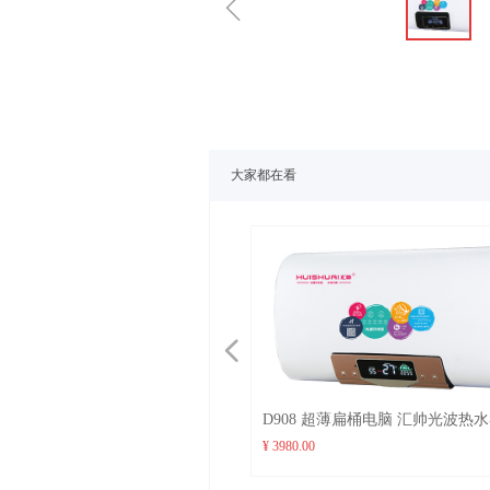
ꁆ
大家都在看
넳
汇帅光波热水器 水电隔
D908 超薄扁桶电脑 汇帅光波热水器 水电隔
D901 超薄
杀菌 不结水垢
离 远红外杀菌 不结水垢
离 远
¥ 3980.00
¥ 3980.