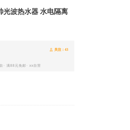
汇帅光波热水器 水电隔离
关注：
43
ꄑ
･ 满88元免邮･ xx自营