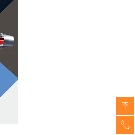
ꁸ
ꂅ
回到顶部