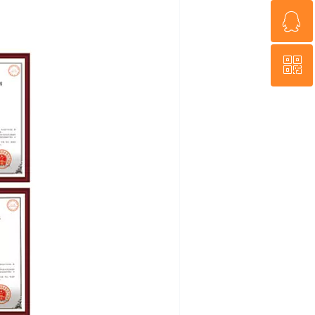
ꁗ
18022020295
ꀥ
QQ客服
微信二维码