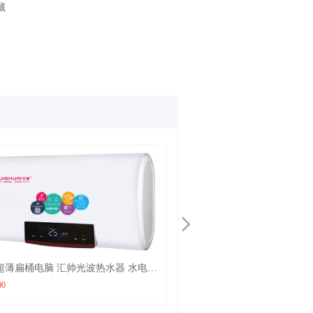
藏
넲
D104 超薄扁桶电脑 汇帅光波热水器 水电隔
离 远红外杀菌 不结水垢
¥ 3980.00