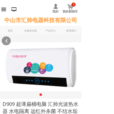
0
낙
넙
끀
넡
我的
我的购物车
中山市汇帅电器科技有限公司
首页
光波热水器
产品中心
联系我们
낒
D909 超薄扁桶电脑 汇帅光波热水
器 水电隔离 远红外杀菌 不结水垢