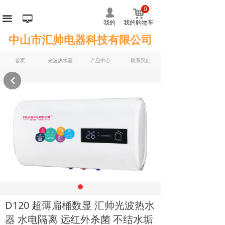
0
낙
넙
끀
넡
我的
我的购物车
中山市汇帅电器科技有限公司
首页
光波热水器
产品中心
联系我们
낒
D120 超薄扁桶数显 汇帅光波热水
器 水电隔离 远红外杀菌 不结水垢